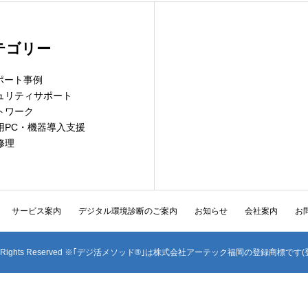
テゴリー
サポート事例
ュリティサポート
トワーク
用PC・機器導入支援
修理
サービス案内
デジタル環境診断のご案内
お知らせ
会社案内
お
oka All Rights Reserved ※｢デジ活メソッド®｣は株式会社アーテック福岡の登録商標です