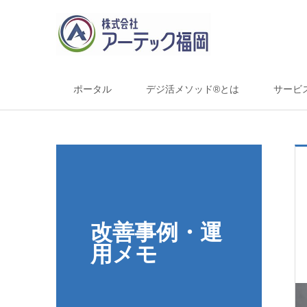
ポータル
デジ活メソッド®とは
サービ
改善事例・運
用メモ