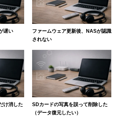
が遅い
ファームウェア更新後、NASが認識
されない
だけ消した
SDカードの写真を誤って削除した
（データ復元したい）