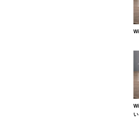
W
W
い