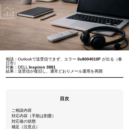
相談：Outlookで送受信できず、エラー
0x8004010F
が出る（春
日市）
対象：DELL
Inspiron 3881
結果：送受信が復旧し、通常どおりメール運用を再開
目次
ご相談内容
対応内容（手順は割愛）
対応後の状態
補足（注意点）