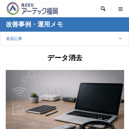

改善事例・運用メモ
最新記事
データ消去