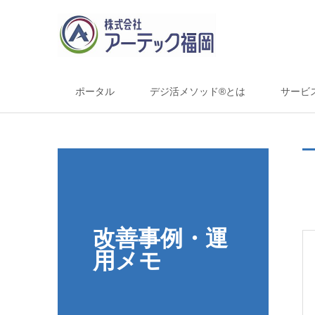
ポータル
デジ活メソッド®とは
サービ
改善事例・運
用メモ