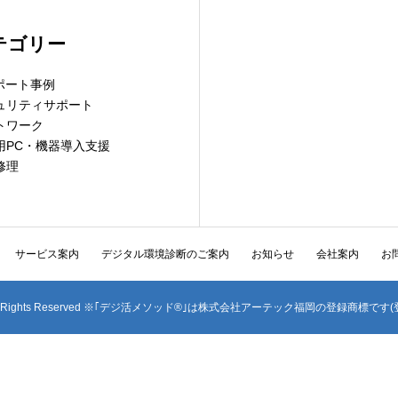
テゴリー
サポート事例
ュリティサポート
トワーク
用PC・機器導入支援
修理
サービス案内
デジタル環境診断のご案内
お知らせ
会社案内
お
oka All Rights Reserved ※｢デジ活メソッド®｣は株式会社アーテック福岡の登録商標です