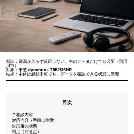
相談：電源が入らず反応しない。中のデータだけでも必要（那珂
川市）
対象：東芝
dynabook T552/36HR
結果：本体は起動不可でも、データを確認できる状態に整理
目次
ご相談内容
対応内容（手順は割愛）
対応後の状態
補足（注意点）